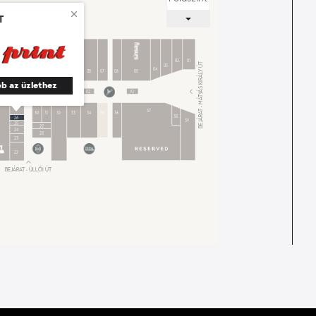
t
BEJÁRAT - ADY ENDRE ÚT
12
02
01
BEJÁRAT - MÁTYÁS KIRÁLY ÚT
15
03
14
13
04
11
10
09
08
07
06
05
b az üzlethez
K3
K2
K1
K5
K4
27
37
30
31
32
33
34
35
36
38
26
39
25
29
24
28
23
22
BEJÁRAT - ÜLLŐI ÚT