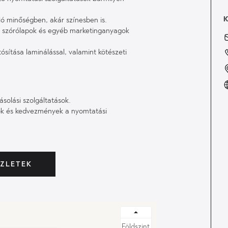
ó minőségben, akár színesben is.
k, szórólapok és egyéb marketinganyagok
sítása laminálással, valamint kötészeti
solási szolgáltatások.
iók és kedvezmények a nyomtatási
ÜZLETEK