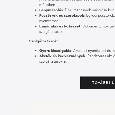
méretben.
Fénymásolás
: Dokumentumok másolása kivál
Poszterek és szórólapok
: Egyedi posztere
nyomtatása.
Laminálás és kötészet
: Dokumentumok tartó
szolgáltatások.
Szolgáltatások:
Gyors kiszolgálás
: Azonnali nyomtatási és má
Akciók és kedvezmények
: Rendszeres akc
szolgáltatásokra.
TOVÁBBI 