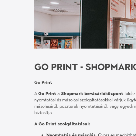
GO PRINT - SHOPMAR
Go Print
A
Go Print
a
Shopmark bevásárlóközpont
földsz
nyomtatási és másolási szolgáltatásokkal várjuk üg
másolásáról, poszterek nyomtatásáról, vagy egyedi n
biztosítja.
A Go Print szolgáltatásai:
Nyomtatás és másolás
: Gyors és megbízhat