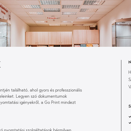
K
N
H
S
V
intjén található, ahol gyors és professzionális
yfeleinket. Legyen szó dokumentumok
yomtatási igényekről, a Go Print mindezt
S
ó nyomtatási szolgáltatások bármilyen