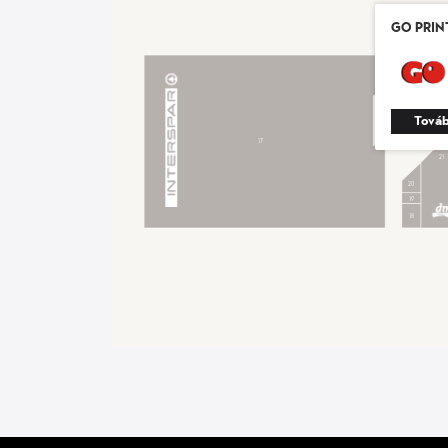
Go Prin
16
Továb
17
21
20
19
18