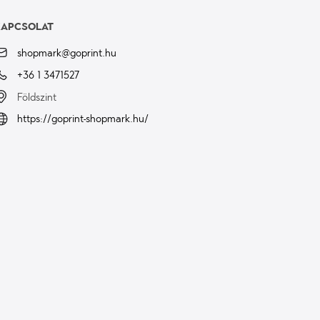
KAPCSOLAT
shopmark@goprint.hu
+36 1 3471527
Földszint
https://goprint-shopmark.hu/