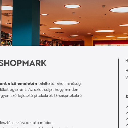
- SHOPMARK
N
H
V
ont első emeletén
található, ahol minőségi
lőket egyaránt. Az üzlet célja, hogy minden
gyen szó fejlesztő játékokról, társasjátékokról
S
lesztése szórakoztató módon.