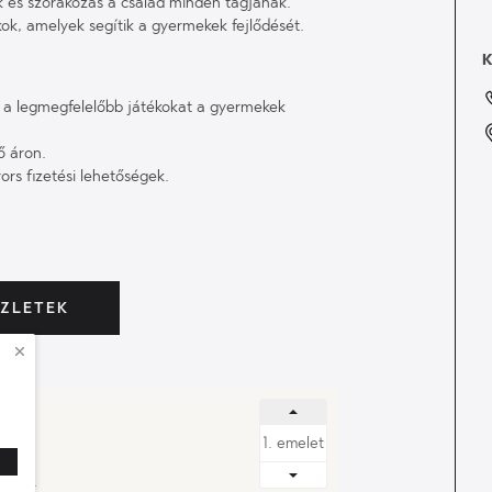
és szórakozás a család minden tagjának.
kok, amelyek segítik a gyermekek fejlődését.
i a legmegfelelőbb játékokat a gyermekek
ő áron.
rs fizetési lehetőségek.
ÜZLETEK
 ENDRE ÚT