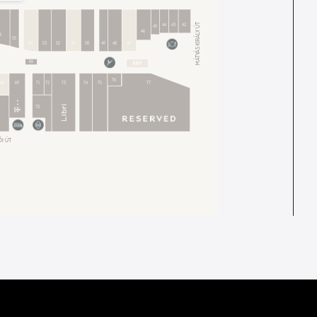
MÁTYÁS KIRÁLY ÚT
44
43
42
45
46
6
55
54
53
52
51
50
49
48
47
K6
76
68
69
71
72
73
74
75
77
70
I ÚT