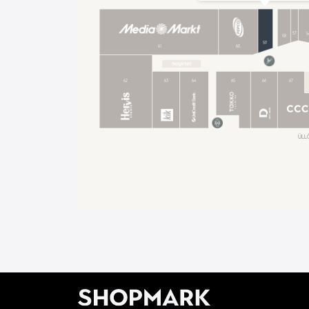
57
5
58
59
61
60
62
63
64
65
66
67
ÜLLŐ