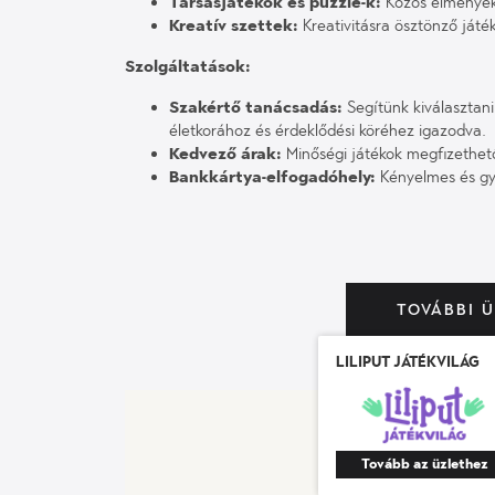
Társasjátékok és puzzle-k:
Közös élmények 
Kreatív szettek:
Kreativitásra ösztönző játé
Szolgáltatások:
Szakértő tanácsadás:
Segítünk kiválasztan
életkorához és érdeklődési köréhez igazodva.
Kedvező árak:
Minőségi játékok megfizethet
Bankkártya-elfogadóhely:
Kényelmes és gyo
TOVÁBBI 
Liliput Játékvilág
Tovább az üzlethez
ADY