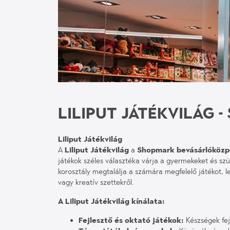
LILIPUT JÁTÉKVILÁG 
Liliput Játékvilág
A
Liliput Játékvilág
a
Shopmark bevásárlóközp
játékok széles választéka várja a gyermekeket és szü
korosztály megtalálja a számára megfelelő játékot, le
vagy kreatív szettekről.
A Liliput Játékvilág kínálata:
Fejlesztő és oktató játékok:
Készségek fej