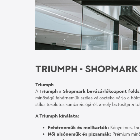
TRIUMPH - SHOPMARK
Triumph
A
Triumph
a
Shopmark bevásárlóközpont földs
minőségű fehérneműk széles választéka várja a hölg
stílus tökéletes kombinációjáról, amely biztosítja a
A Triumph kínálata:
Fehérneműk és melltartók:
Kényelmes, tar
Női alsóneműk és pizsamák:
Prémium minős