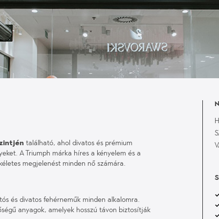
N
H
S
zintjén
található, ahol divatos és prémium
V
yeket. A Triumph márka híres a kényelem és a
 tökéletes megjelenést minden nő számára.
S
tós és divatos fehérneműk minden alkalomra.
égű anyagok, amelyek hosszú távon biztosítják