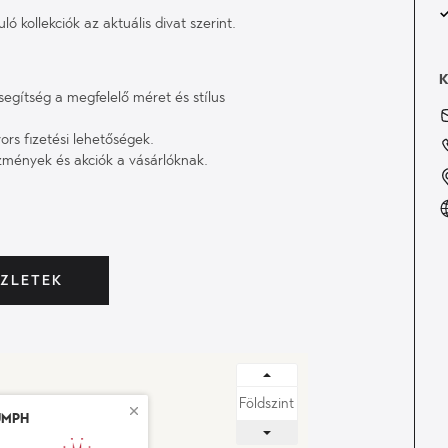
 kollekciók az aktuális divat szerint.
segítség a megfelelő méret és stílus
rs fizetési lehetőségek.
mények és akciók a vásárlóknak.
ÜZLETEK
umph
BEJÁRAT - ADY ENDRE ÚT