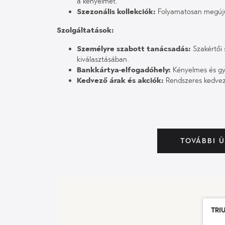
a kényelmet.
Szezonális kollekciók:
Folyamatosan megújuló
Szolgáltatások:
Személyre szabott tanácsadás:
Szakértői 
kiválasztásában.
Bankkártya-elfogadóhely:
Kényelmes és gyo
Kedvező árak és akciók:
Rendszeres kedvez
TOVÁBBI 
Tri